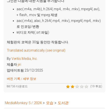
그인은 다음에 대한 지원을 추가합니다.
aac(.m4a, .m4b), h.264(.mp4, .m4v, .mkv), mpeg4(.avi),
+ flash, .mov 및 mpeg 재생
aac(.m4a), alac, h.264(.mp4, .mkv), mpeg4(.mp4, .mkv)
로 인코딩/변환
비디오 자막(.srt 파일)
체험판의 코덱은 30일 동안만 작동합니다.
Translated automatically (see original)
By
Ventis Media, Inc.
제출자
jiri
업데이트됨 23/12/2025
버전 기록 / 세부 정보
88736 다운로드
(19 투표)
MediaMonkey 5 / 2024
>
모습
>
도서관