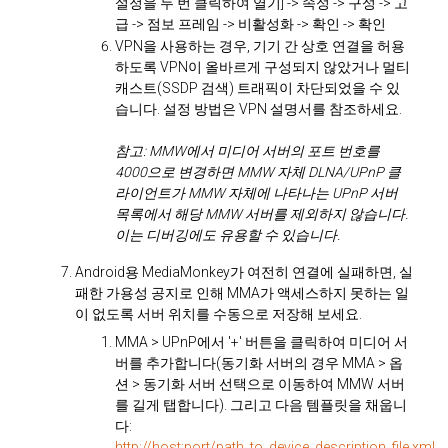
설정을 두 번 클릭하여 열기] -> 속성 -> 구성 -> 고
급 -> 점보 프레임 -> 비활성화 -> 확인 -> 확인
VPN을 사용하는 경우, 기기 간 상호 연결을 허용
하도록 VPN이 올바르게 구성되지 않았거나 멀티
캐스트(SSDP 검색) 트래픽이 차단되었을 수 있
습니다. 설정 방법은 VPN 설명서를 참조하세요.
참고: MMW에서 미디어 서버의 포트 번호를
4000으로 변경하면 MMW 자체 DLNA/UPnP 클
라이언트가 MMW 자체에 나타나는 UPnP 서버
목록에서 해당 MMW 서버를 제외하지 않습니다.
이는 디버깅에도 유용할 수 있습니다.
Android용 MediaMonkey가 여전히 연결에 실패하면, 실
패한 가용성 공지로 인해 MMA가 액세스하지 못하는 일
이 없도록 서버 위치를 수동으로 저장해 보세요.
MMA > UPnP에서 '+' 버튼을 클릭하여 미디어 서
버를 추가합니다(동기화 서버의 경우 MMA > 옵
션 > 동기화 서버 선택으로 이동하여 MMW 서버
를 길게 탭합니다). 그리고 다음 템플릿을 채웁니
다:
http://host:port/path_to_device_description_file.xml