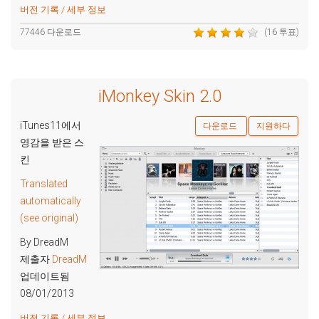
버전 기록 / 세부 정보
77446 다운로드
(16 투표)
iMonkey Skin 2.0
iTunes11에서
다운로드
지원하다
영감을 받은 스
킨
Translated
automatically
(see original)
By DreadM
제출자
DreadM
업데이트됨
08/01/2013
버전 기록 / 세부 정보