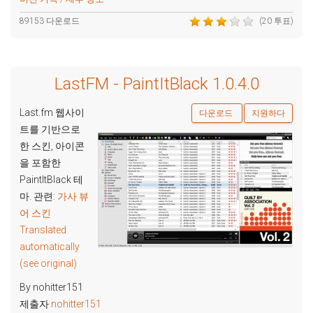
89153 다운로드
(20 투표)
LastFM - PaintItBlack 1.0.4.0
Last.fm 웹사이
다운로드
지원하다
트를 기반으로
한 스킨, 아이콘
을 포함한
PaintItBlack 테
마. 관련:
가사 뷰
어 스킨
Translated
automatically
(see original)
By nohitter151
제출자
nohitter151