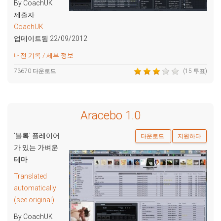
By CoachUK
제출자
CoachUK
업데이트됨 22/09/2012
버전 기록 / 세부 정보
73670 다운로드
(15 투표)
Aracebo 1.0
'블록' 플레이어
다운로드
지원하다
가 있는 가벼운
테마
Translated
automatically
(see original)
By CoachUK