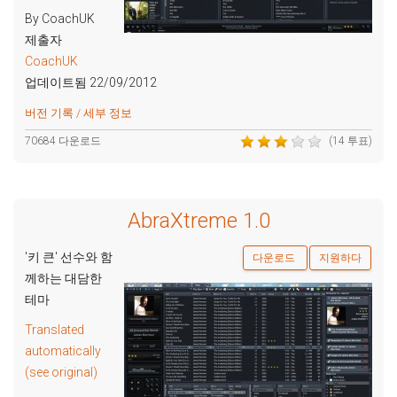
By CoachUK
제출자
CoachUK
업데이트됨 22/09/2012
버전 기록 / 세부 정보
70684 다운로드
(14 투표)
AbraXtreme 1.0
'키 큰' 선수와 함
다운로드
지원하다
께하는 대담한
테마
Translated
automatically
(see original)