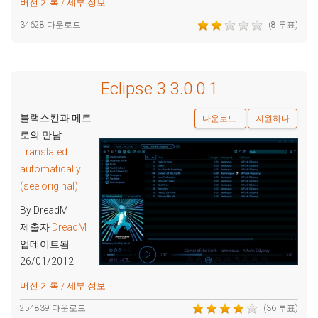
버전 기록 / 세부 정보
34628 다운로드
(8 투표)
Eclipse 3 3.0.0.1
블랙스킨과 메트
다운로드
지원하다
로의 만남
Translated
automatically
(see original)
By DreadM
제출자
DreadM
업데이트됨
26/01/2012
버전 기록 / 세부 정보
254839 다운로드
(36 투표)