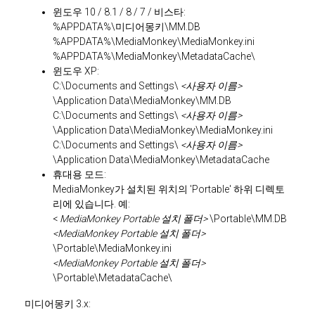
윈도우 10 / 8.1 / 8 / 7 / 비스타:
%APPDATA%\미디어몽키\MM.DB
%APPDATA%\MediaMonkey\MediaMonkey.ini
%APPDATA%\MediaMonkey\MetadataCache\
윈도우 XP:
C:\Documents and Settings\
<사용자 이름>
\Application Data\MediaMonkey\MM.DB
C:\Documents and Settings\
<사용자 이름>
\Application Data\MediaMonkey\MediaMonkey.ini
C:\Documents and Settings\
<사용자 이름>
\Application Data\MediaMonkey\MetadataCache
휴대용 모드:
MediaMonkey가 설치된 위치의 'Portable' 하위 디렉토
리에 있습니다. 예:
<
MediaMonkey Portable 설치 폴더>
\Portable\MM.DB
<MediaMonkey Portable 설치 폴더>
\Portable\MediaMonkey.ini
<MediaMonkey Portable 설치 폴더>
\Portable\MetadataCache\
미디어몽키 3.x: