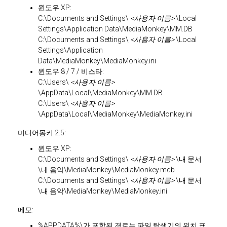
윈도우 XP:
C:\Documents and Settings\
<사용자 이름>
\Local
Settings\Application Data\MediaMonkey\MM.DB
C:\Documents and Settings\
<사용자 이름>
\Local
Settings\Application
Data\MediaMonkey\MediaMonkey.ini
윈도우 8 / 7 / 비스타:
C:\Users\
<사용자 이름>
\AppData\Local\MediaMonkey\MM.DB
C:\Users\
<사용자 이름>
\AppData\Local\MediaMonkey\MediaMonkey.ini
미디어몽키 2.5:
윈도우 XP:
C:\Documents and Settings\
<사용자 이름>
\내 문서
\내 음악\MediaMonkey\MediaMonkey.mdb
C:\Documents and Settings\
<사용자 이름>
\내 문서
\내 음악\MediaMonkey\MediaMonkey.ini
메모:
%APPDATA%\가 포함된 경로는 파일 탐색기의 위치 표