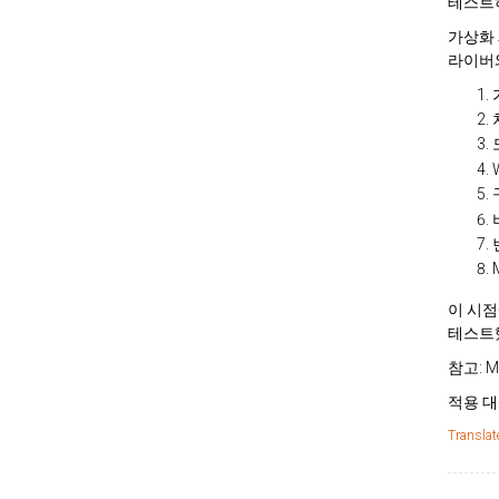
테스트
가상화 
라이버와
이 시점에
테스트
참고: 
적용 대
Translat