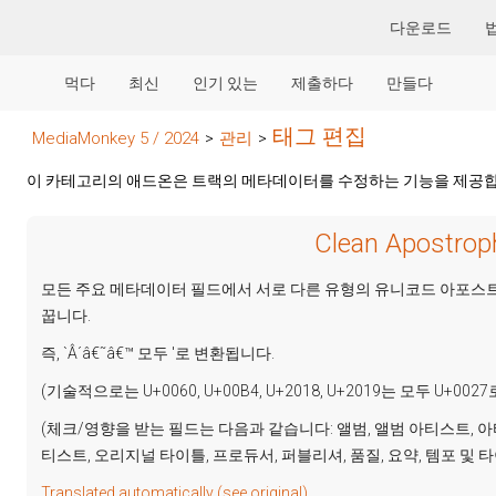
다운로드
먹다
최신
인기 있는
제출하다
만들다
태그 편집
MediaMonkey 5 / 2024
>
관리
>
이 카테고리의 애드온은 트랙의 메타데이터를 수정하는 기능을 제공합
Clean Apostrop
모든 주요 메타데이터 필드에서 서로 다른 유형의 유니코드 아포스
꿉니다.
즉, `Â´â€˜â€™ 모두 '로 변환됩니다.
(기술적으로는 U+0060, U+00B4, U+2018, U+2019는 모두 U+00
(체크/영향을 받는 필드는 다음과 같습니다: 앨범, 앨범 아티스트, 아
티스트, 오리지널 타이틀, 프로듀서, 퍼블리셔, 품질, 요약, 템포 및 
Translated automatically (see original)