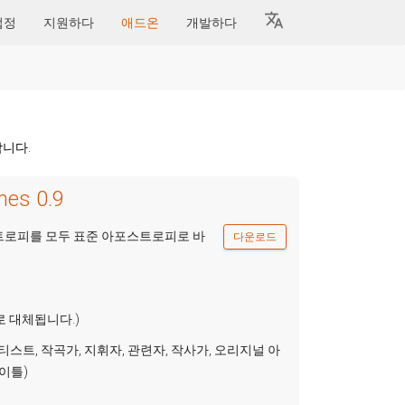
법정
지원하다
애드온
개발하다
니다.
hes 0.9
트로피를 모두 표준 아포스트로피로 바
다운로드
27로 대체됩니다.)
티스트, 작곡가, 지휘자, 관련자, 작사가, 오리지널 아
타이틀)